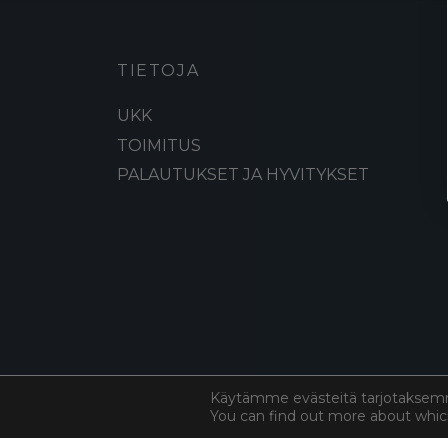
TIETOJA
UKK
TOIMITUS
PALAUTUKSET JA HYVITYKSET
Käytämme evästeitä tarjotaksem
You can find out more about whic
©
Cottoned
2026. All rights reserved.