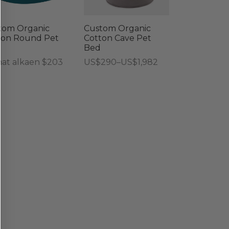
on
useampi
tom Organic
Custom Organic
muunnelma.
ton Round Pet
Cotton Cave Pet
Bed
Voit
Hintaluokka:
nat alkaen $203
US$
290
–
US$
1,982
tehdä
US$290
Tällä
valinnat
-
tuotteella
tuotteen
US$1,982
on
sivulla.
useampi
muunnelma.
Voit
tehdä
valinnat
tuotteen
sivulla.