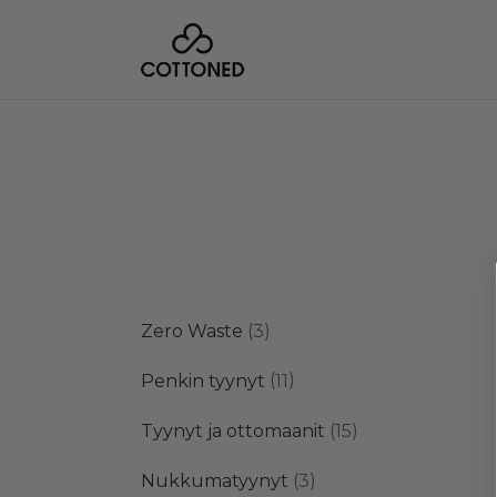
3
Zero Waste
3
tuotetta
11
Penkin tyynyt
11
tuotetta
15
Tyynyt ja ottomaanit
15
tuotetta
3
Nukkumatyynyt
3