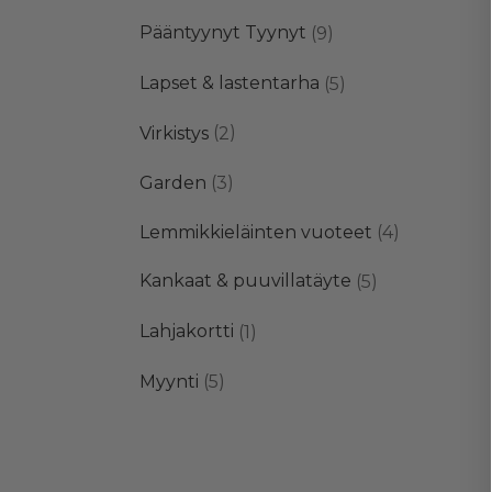
tuotetta
9
Pääntyynyt Tyynyt
9
tuotetta
5
Lapset & lastentarha
5
tuotetta
2
Virkistys
2
tuotetta
3
Garden
3
tuotetta
4
Lemmikkieläinten vuoteet
4
tuotetta
5
Kankaat & puuvillatäyte
5
tuotetta
1
Lahjakortti
1
tuote
5
Myynti
5
tuotetta