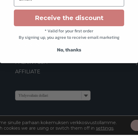
Receive the discount
OTA YHTEYTTÄ
* Valid for your first order
ASIAKASPALVELU
By signing up, you agree to receive email marketing
TYÖSKENTELE KANSSAMME
No, thanks
SUOSITTELE YSTÄVIÄ & VOITA
PALKINTOJA
AFFILIATE
Yhdysvaltain dollari
me sinulle parhaan kokemuksen verkkosivustollamme.
h cookies we are using or switch them off in
settings
.