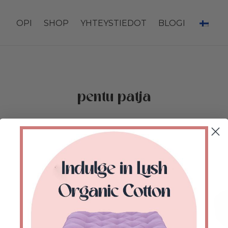
OPI
SHOP
YHTEYSTIEDOT
BLOGI
pentu patja
Etusivu
/
Kauppa
/
Tuotteet avainsanalla “puppy
mattress”