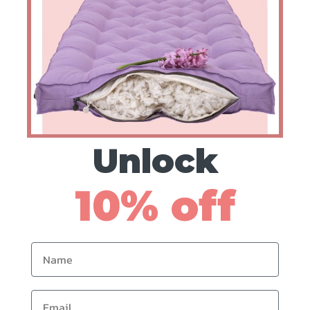
Custom Organic
Custom Organic
Cus
Cotton Pet Bed
Cotton Pet Tyyny
Cot
Bed
Hinnat alkaen $201
Hinnat alkaen $107
Hin
Unlock
10% off
Name
Email