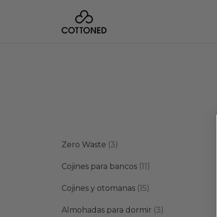
3
Zero Waste
3
productos
11
Cojines para bancos
11
productos
15
Cojines y otomanas
15
productos
3
Almohadas para dormir
3