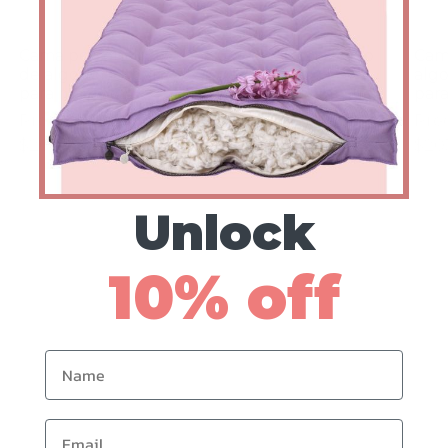
Cama personalizada
Cojín personalizado
Cam
de algodón orgánico
de algodón
alg
para mascotas
ecológico para
par
mascotas
Precios a partir de
Prec
Precios a partir de
$201
$20
$107
Unlock
10% off
s
Name
Email