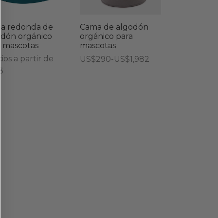
tiene
múltiples
a redonda de
Cama de algodón
variantes.
odón orgánico
orgánico para
a mascotas
mascotas
Las
ios a partir de
Rango
US$
290
-
US$
1,982
opciones
3
de
Este
se
precios:
producto
pueden
desde
tiene
elegir
US$290
múltiples
en
hasta
variantes.
la
US$1,982
Las
página
opciones
de
se
producto
pueden
elegir
en
la