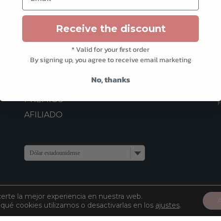
Receive the discount
CONTACTO
* Valid for your first order
ATENCIÓN AL CLIENTE
By signing up, you agree to receive email marketing
TRABAJA CON NOSOTROS
No, thanks
RECOMIENDA A TUS AMIGOS Y GANA
PREMIOS
AFILIADO
Dólar estadounidense
certe la mejor experiencia en nuestra web.
ué cookies utilizamos o desactivarlas en los
ajustes
.