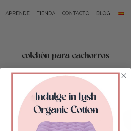
APRENDE
TIENDA
CONTACTO
BLOG
colchón para cachorros
Inicio
/
Tienda
/
Productos etiquetados “puppy
mattress”