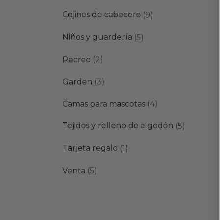
productos
9
Cojines de cabecero
9
productos
5
Niños y guardería
5
productos
2
Recreo
2
productos
3
Garden
3
productos
4
Camas para mascotas
4
productos
5
Tejidos y relleno de algodón
5
producto
1
Tarjeta regalo
1
producto
5
Venta
5
productos