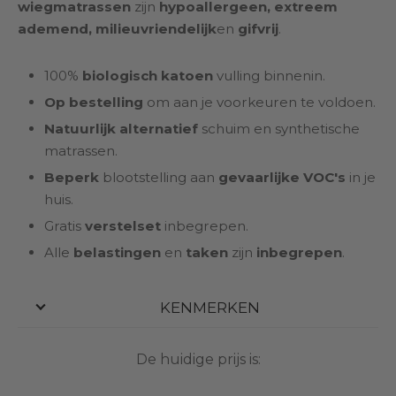
wiegmatrassen
zijn
hypoallergeen, extreem
ademend, milieuvriendelijk
en
gifvrij
.
100%
biologisch katoen
vulling binnenin.
Op bestelling
om aan je voorkeuren te voldoen.
Natuurlijk alternatief
schuim en synthetische
matrassen.
Beperk
blootstelling aan
gevaarlijke VOC's
in je
huis.
Gratis
verstelset
inbegrepen.
Alle
belastingen
en
taken
zijn
inbegrepen
.
KENMERKEN
De huidige prijs is: