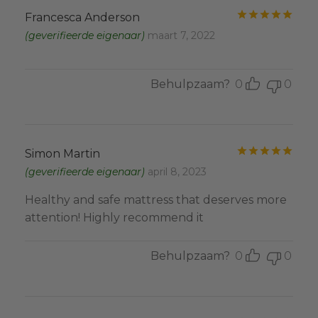
Gewa
Francesca Anderson
(geverifieerde eigenaar)
maart 7, 2022
Behulpzaam?
0
0
Gewa
Simon Martin
(geverifieerde eigenaar)
april 8, 2023
Healthy and safe mattress that deserves more
attention! Highly recommend it
Behulpzaam?
0
0