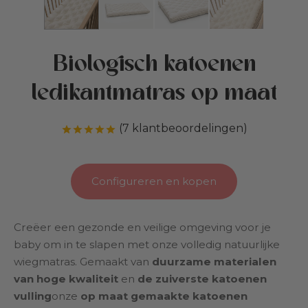
s
eren & kinderdagverblijf
Biologisch katoenen
id
eatie
ledikantmatras op maat
r Cottoned
den
(
7
klantbeoordelingen)
Gewaardeerd
op 5 gebaseerd op
7
klant
den
fen & Katoenvulling
Configureren en kopen
biedingen
Creëer een gezonde en veilige omgeving voor je
eaubon
baby om in te slapen met onze volledig natuurlijke
wiegmatras. Gemaakt van
duurzame materialen
van hoge kwaliteit
en
de zuiverste katoenen
vulling
onze
op maat gemaakte katoenen