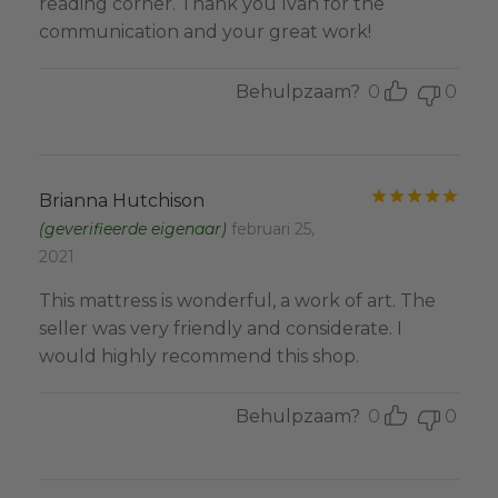
reading corner. Thank you Ivan for the
communication and your great work!
Behulpzaam?
0
0
Gewa
Brianna Hutchison
(geverifieerde eigenaar)
februari 25,
2021
This mattress is wonderful, a work of art. The
seller was very friendly and considerate. I
would highly recommend this shop.
Behulpzaam?
0
0