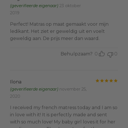
(geverifieerde eigenaar)
23 oktober
2019
Perfect! Matras op maat gemaakt voor mijn
ledikant. Het ziet er geweldig uit en voelt
geweldig aan. De prijs meer dan waard.
Behulpzaam?
0
0
Gewa
Ilona
(geverifieerde eigenaar)
november 25,
2020
I received my french matress today and I am so
in love with it! It is perfectly made and sent
with so much love! My baby girl loves it for her