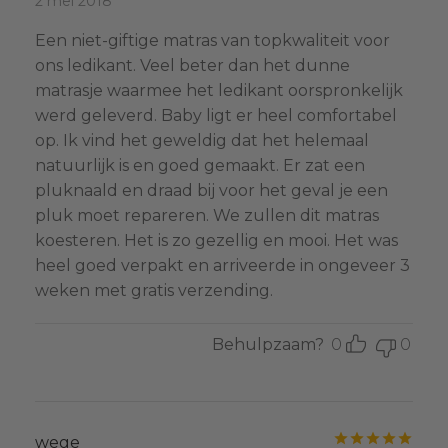
2 mei 2018
Een niet-giftige matras van topkwaliteit voor
ons ledikant. Veel beter dan het dunne
matrasje waarmee het ledikant oorspronkelijk
werd geleverd. Baby ligt er heel comfortabel
op. Ik vind het geweldig dat het helemaal
natuurlijk is en goed gemaakt. Er zat een
pluknaald en draad bij voor het geval je een
pluk moet repareren. We zullen dit matras
koesteren. Het is zo gezellig en mooi. Het was
heel goed verpakt en arriveerde in ongeveer 3
weken met gratis verzending.
Behulpzaam?
0
0
Gewa
wege