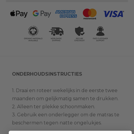
ONDERHOUDSINSTRUCTIES
1. Draai en roteer wekelijks in de eerste twee
maanden om gelijkmatig samen te drukken.
2. Alleen ter plekke schoonmaken.
3. Gebruik een onderlegger om de matras te
beschermen tegen natte ongelukjes.