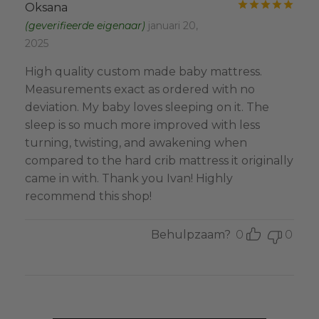
Gewa
Oksana
(geverifieerde eigenaar)
januari 20,
2025
High quality custom made baby mattress.
Measurements exact as ordered with no
deviation. My baby loves sleeping on it. The
sleep is so much more improved with less
turning, twisting, and awakening when
compared to the hard crib mattress it originally
came in with. Thank you Ivan! Highly
recommend this shop!
Behulpzaam?
0
0