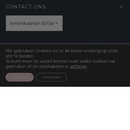
CONTACT ONS
We gebruiken cookies om je de beste ervaring op onze
site te bieden.
Je kunt meer te weten komen over welke cookies we
gebruiken of ze uitschakelen in
settings
.
Accepteer
Instellingen
3
Zero Waste
3
producten
11