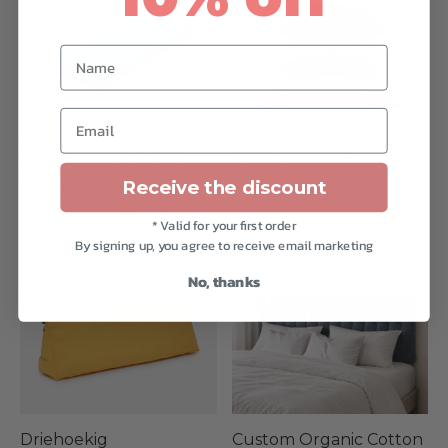
Name
Email
Biologisch katoenen
Kussen van organisch
zitkussen op maat met
katoen op maat
Receive the discount
afneembare hoes
Prijzen vanaf $114
Prijzen vanaf $207
* Valid for your first order
By signing up, you agree to receive email marketing
No, thanks
Driehoekig
Custom Organic Cotton