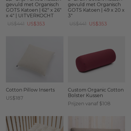
gevuld met Organisch
gevuld met Organisch
GOTS Katoen | 62" x 26"
GOTS Katoen | 49 x 20 x
s
eren & kinderdagverblijf
x 4" | UITVERKOCHT
3″
Oorspronkelijke
Huidige
Oorspronkelijke
Huidige
US$
441
US$
353
US$
441
US$
353
id
eatie
prijs
prijs
prijs
prijs
was:
is:
was:
is:
r Cottoned
den
US$441.
US$353.
US$441.
US$353.
den
fen & Katoenvulling
biedingen
Cotton Pillow Inserts
Custom Organic Cotton
Bolster Kussen
US$
187
eaubon
Prijzen vanaf $108