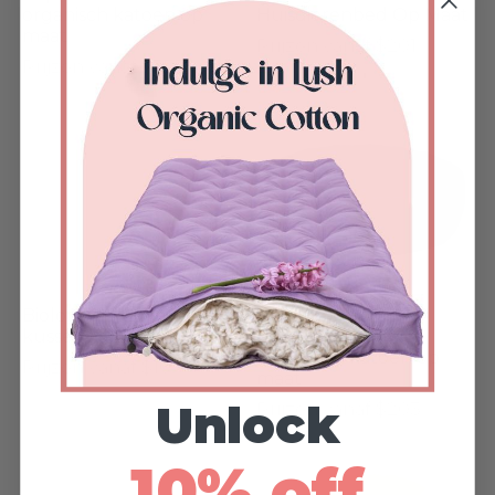
organisch katoen op
Huisdierenbed Op Maat
maat
Prijzen vanaf $201
Prijzen vanaf $373
Biologisch katoenen
Rond bed voor
kussens op maat
huisdieren van
biologisch katoen op
Prijzen vanaf $107
maat
Unlock
Prijzen vanaf $203
10% off