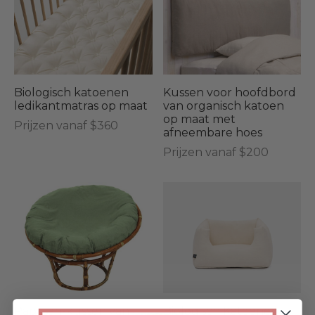
Biologisch katoenen
Kussen voor hoofdbord
ledikantmatras op maat
van organisch katoen
op maat met
Prijzen vanaf $360
afneembare hoes
Prijzen vanaf $200
Papasan-kussen van
Biologisch Katoenen