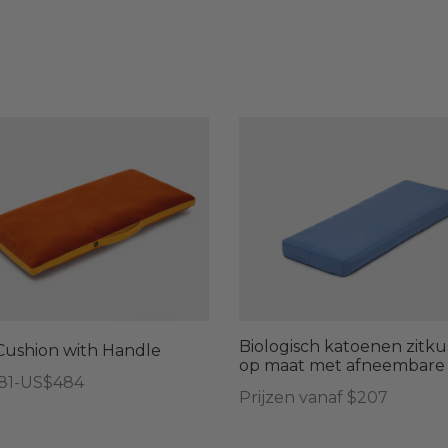
Dit
product
heeft
meerdere
variaties.
Deze
Biologisch katoenen zitk
optie
Cushion with Handle
op maat met afneembare
kan
lasse:
81
-
US$
484
Prijzen vanaf $207
gekozen
81
worden
uct