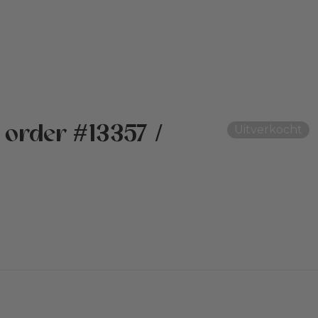
 order #13357 /
Uitverkocht