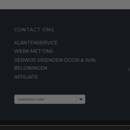
op
84
de
dere
productpagina
es.
CONTACT ONS
KLANTENSERVICE
zen
WERK MET ONS
en
VERWIJS VRIENDEN DOOR & WIN
BELONINGEN
AFFILIATE
ctpagina
Amerikaanse dollar