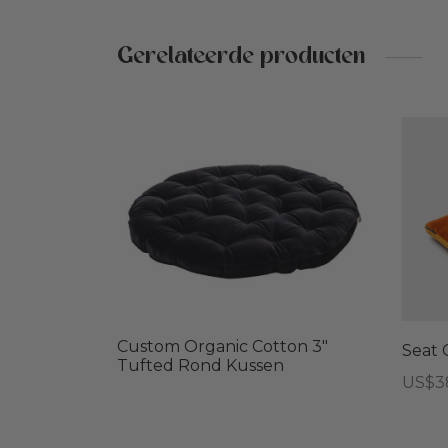
Gerelateerde producten
Custom Organic Cotton 3″
Seat 
Tufted Rond Kussen
Prijsk
US$
3
US$3
Dit
tot
prod