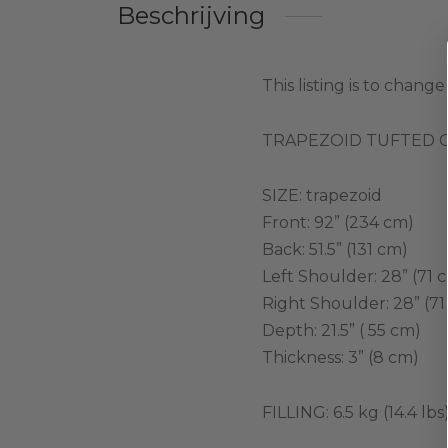
Beschrijving
This listing is to chan
TRAPEZOID TUFTED 
SIZE: trapezoid
Front: 92” (234 cm)
Back: 51.5” (131 cm)
Left Shoulder: 28” (71 
Right Shoulder: 28” (71
Depth: 21.5” ( 55 cm)
Thickness: 3” (8 cm)
FILLING: 6.5 kg (14.4 l