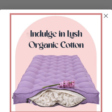
ge the large cushion in order #13357 to become:
CUSHION
cm)
 cm)
bs) of Organic GOTS Certified Cotton Fibers