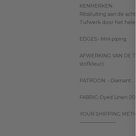
KENMERKEN:
Ritssluiting aan de ach
Tufwerk door het hele
EDGES:• Mini piping
AFWERKING VAN DE TUFTE
stofkleur)
PATROON: - Diamant
FABRIC:•Dyed Linen (100
YOUR SHIPPING METHOD
———————–