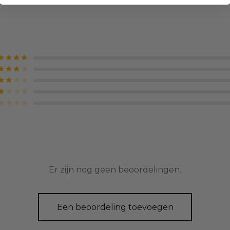
Gewaardeerd
uit 5
Gewaardeerd
uit 5
Gewaardeerd
uit 5
Gewaardeerd
uit 5
Gewaardeerd
uit 5
Er zijn nog geen beoordelingen.
Een beoordeling toevoegen