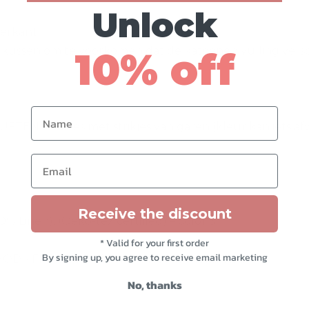
Unlock
terkant.
 kussen om te voorkomen dat de katoenen vulling versc
10% off
Name
N:- Kuifjes met strikjes van garen (kleur kan iets af
Email
Receive the discount
% Linen), (Oeko-tex certified) – color 3
* Valid for your first order
By signing up, you agree to receive email marketing
: • FREE ECONOMY, 1-4 weeks transit time
No, thanks