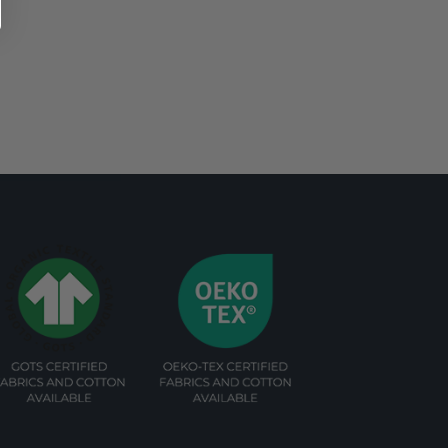
Voit
dä
tehdä
nnat
valinnat
tteen
tuotteen
la.
sivulla.