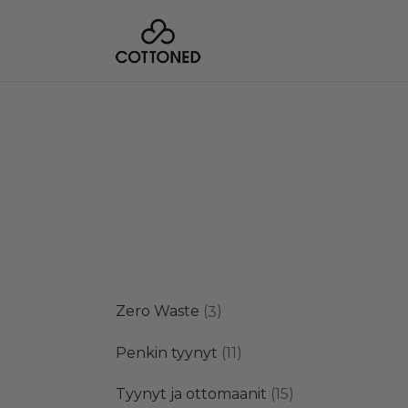
3
Zero Waste
3
tuotetta
11
Penkin tyynyt
11
tuotetta
15
Tyynyt ja ottomaanit
15