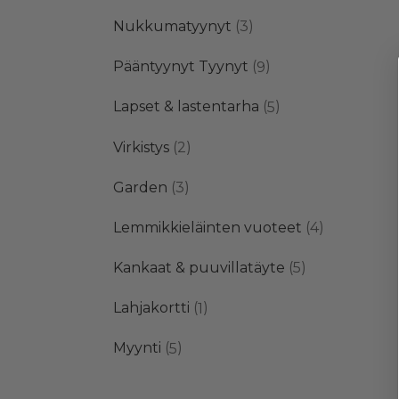
tuotetta
3
Nukkumatyynyt
3
tuotetta
9
Pääntyynyt Tyynyt
9
tuotetta
5
Lapset & lastentarha
5
tuotetta
2
Virkistys
2
tuotetta
3
Garden
3
tuotetta
4
Lemmikkieläinten vuoteet
4
tuotetta
5
Kankaat & puuvillatäyte
5
tuotetta
1
Lahjakortti
1
tuote
5
Myynti
5
tuotetta