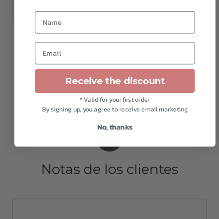
Name
Gratis
Email
FedEx Economy (7-10 business days)
FedEx Express (4-5 días)
Receive the discount
DHL Express (3-4 días)
* Valid for your first order
By signing up, you agree to receive email marketing
No, thanks
9
Notas de los clientes