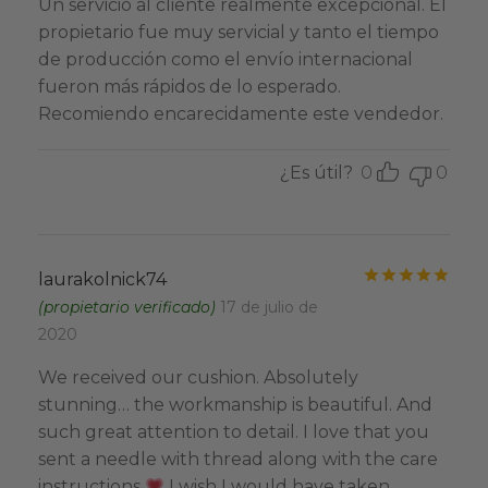
Un servicio al cliente realmente excepcional. El
propietario fue muy servicial y tanto el tiempo
de producción como el envío internacional
fueron más rápidos de lo esperado.
Recomiendo encarecidamente este vendedor.
¿Es útil?
0
0
Valo
laurakolnick74
(propietario verificado)
17 de julio de
2020
We received our cushion. Absolutely
stunning… the workmanship is beautiful. And
such great attention to detail. I love that you
sent a needle with thread along with the care
instructions
I wish I would have taken