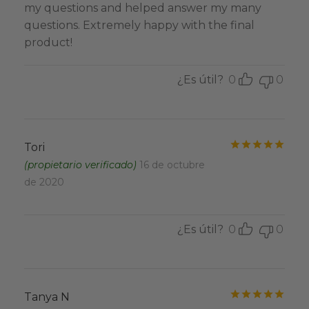
my questions and helped answer my many
questions. Extremely happy with the final
product!
¿Es útil?
0
0
Valo
Tori
(propietario verificado)
16 de octubre
de 2020
¿Es útil?
0
0
Valo
Tanya N