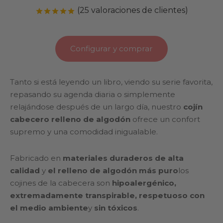
(
25
valoraciones de clientes)
Valorado con
de 5 en base a
25
valoracion
Configurar y comprar
Tanto si está leyendo un libro, viendo su serie favorita,
repasando su agenda diaria o simplemente
relajándose después de un largo día, nuestro
cojín
cabecero relleno de algodón
ofrece un confort
supremo y una comodidad inigualable.
Fabricado en
materiales duraderos de alta
calidad
y
el relleno de algodón más puro
los
cojines de la cabecera son
hipoalergénico,
extremadamente transpirable, respetuoso con
el medio ambiente
y
sin tóxicos
.