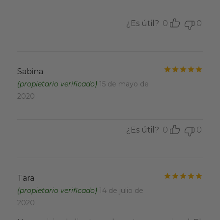
¿Es útil?
0
0
Valo
Sabina
(propietario verificado)
15 de mayo de
2020
¿Es útil?
0
0
Valo
Tara
(propietario verificado)
14 de julio de
2020