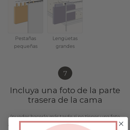
Pestañas
Lengüetas
pequeñas
grandes
7
Incluya una foto de la parte
trasera de la cama
(puedes hacerlo más tarde si no tienes una foto
ahora, pero la necesitaremos para asegurarnos de