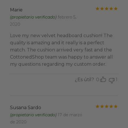
Valo
Marie
(propietario verificado)
febrero 5,
2020
Love my new velvet headboard cushion! The
quality is amazing and it really is a perfect
match. The cushion arrived very fast and the
CottonedShop team was happy to answer all
my questions regarding my custom order.
¿Es útil?
0
1
Valo
Susana Sardo
(propietario verificado)
17 de marzo
de 2020