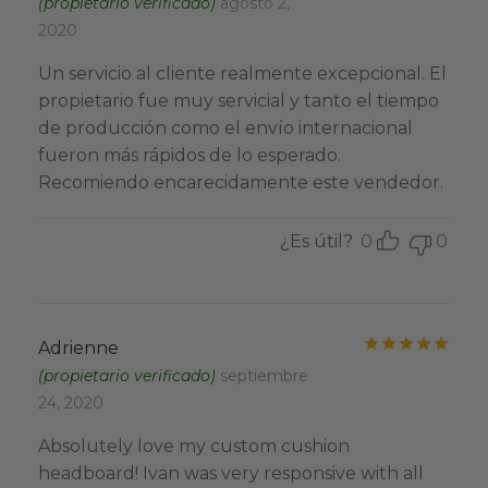
(propietario verificado)
agosto 2,
2020
Un servicio al cliente realmente excepcional. El
propietario fue muy servicial y tanto el tiempo
de producción como el envío internacional
fueron más rápidos de lo esperado.
Recomiendo encarecidamente este vendedor.
¿Es útil?
0
0
Valo
Adrienne
(propietario verificado)
septiembre
24, 2020
Absolutely love my custom cushion
headboard! Ivan was very responsive with all