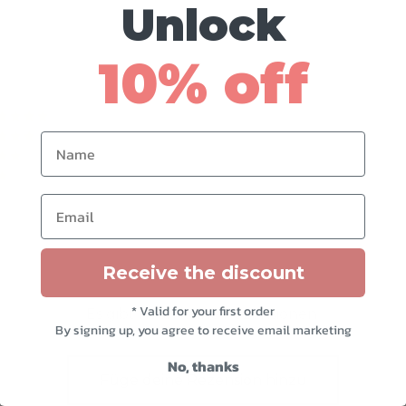
Unlock
10% off
Bewertet mit
von 5
Bewertet mit
von 5
Name
Bewertet mit
von 5
Bewertet mit
von 5
Bewertet mit
von 5
Email
Receive the discount
* Valid for your first order
Es gibt noch keine Rezensionen.
By signing up, you agree to receive email marketing
No, thanks
Füge deine Rezension hinzu