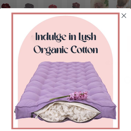
 commitment to zero-waste
re must-have. Made from a variety of
rious velvet, it’s gentle on your hair
your daily routine.
 (Oeko-tex certified)