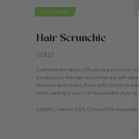
Zero Waste
Hair Scrunchie
US$
27
Crafted from fabric offcuts as part of our
production, this hair scrunchie is a self-ca
textures and colors, from soft cotton to luxu
while adding a touch of sustainable style to 
FABRIC:• Velvet (65% Cotton/35% Polyester),