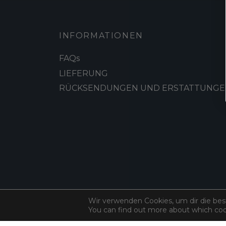
INFORMATIONEN
FAQs
LIEFERUNG
RÜCKSENDUNGEN UND ERSTATTUNGE
Wir verwenden Cookies, um dir die bes
You can find out more about which coo
©
Baumwollstoff
2026. All rights reserved.