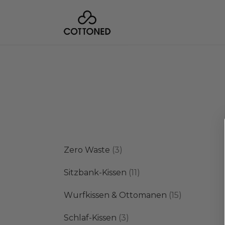
3
Zero Waste
3
Produkte
11
Sitzbank-Kissen
11
Produkte
15
Wurfkissen & Ottomanen
15
Produkte
3
Schlaf-Kissen
3