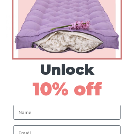
Maßgeschneiderte
Bio-Baumwoll-
Kinderbettmatratze
Preise von $360
Unlock
10% off
Name
Email