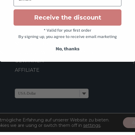
Receive the discount
KONTAKT US
* Valid for your first order
KUNDENBETREUUNG
By signing up, you agree to receive email marketing
MIT UNS ARBEITEN
No, thanks
N
FREUNDE WERBEN & PRÄMIEN
GEWINNEN
AFFILIATE
USA-Dollar
tmögliche Erfahrung auf unserer Website zu bieten.
A
kies we are using or switch them off in
settings
.