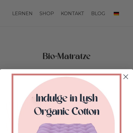
LERNEN
SHOP
KONTAKT
BLOG
Bio-Matratze
Start
/
Shop
/
Produkte verschlagwortet mit
„organic mattress“