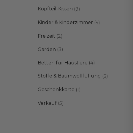
Produkte
9
Kopfteil-Kissen
9
Produkte
5
Kinder & Kinderzimmer
5
Produkte
2
Freizeit
2
Produkte
3
Garden
3
Produkte
4
Betten für Haustiere
4
Produkte
5
Stoffe & Baumwollfüllung
5
Produkte
1
Geschenkkarte
1
Produkt
5
Verkauf
5
Produkte