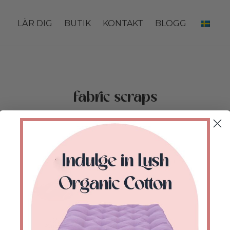
LÄR DIG
BUTIK
KONTAKT
BLOGG
fabric scraps
Hem
/
Butik
/
Produkter märkta ”fabric scraps”