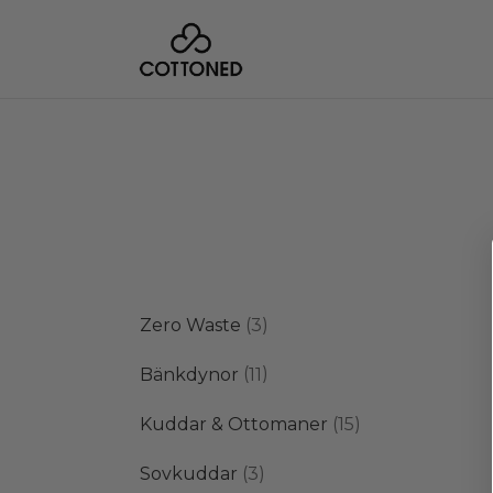
3
Zero Waste
3
produkter
11
Bänkdynor
11
produkter
15
Kuddar & Ottomaner
15
produkter
3
Sovkuddar
3