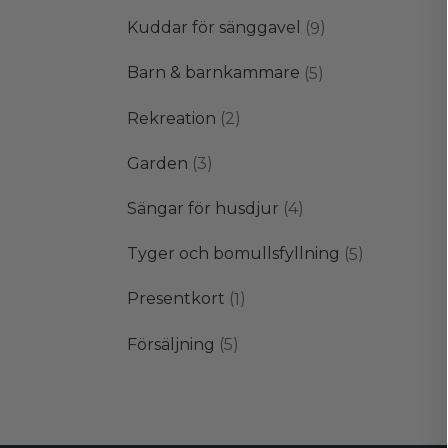
produkter
9
Kuddar för sänggavel
9
produkter
5
Barn & barnkammare
5
produkter
2
Rekreation
2
produkter
3
Garden
3
produkter
4
Sängar för husdjur
4
produkter
5
Tyger och bomullsfyllning
5
produkter
1
Presentkort
1
produkt
5
Försäljning
5
produkter