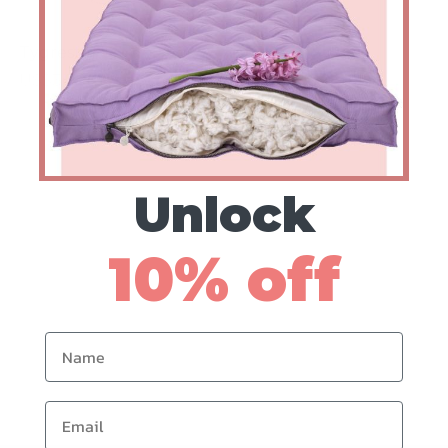
Tygrester
US$
36
Unlock
10% off
Name
Email