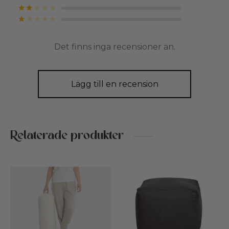
Betygsatt
av 5
Betygsatt
av 5
Det finns inga recensioner än.
Lägg till en recension
Relaterade produkter
Den
De
här
här
produkten
pro
har
har