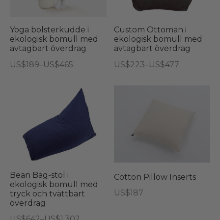
flera
fler
varianter.
vari
De
De
Yoga bolsterkudde i
Custom Ottoman i
ekologisk bomull med
ekologisk bomull med
olika
olik
avtagbart överdrag
avtagbart överdrag
alternativen
alt
Prisintervall:
Prisintervall:
US$
189
–
US$
465
US$
223
–
US$
477
kan
kan
US$189
US$223
Den
Den
väljas
välj
till
till
här
här
Den
på
på
US$465
US$477
produkten
produkten
här
produktsidan
pro
har
har
produkten
flera
flera
har
varianter.
varianter.
flera
De
De
varianter.
olika
olika
De
Bean Bag-stol i
Cotton Pillow Inserts
alternativen
alternativen
ekologisk bomull med
olika
US$
187
tryck och tvättbart
kan
kan
alternativen
överdrag
väljas
väljas
kan
Prisintervall:
US$
642
–
US$
1,302