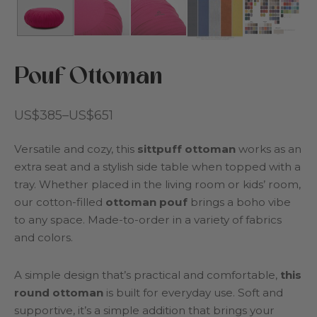
iga frågor
n och barnkammare
cys
reation
Pouf Ottoman
Cottoned
den
Prisintervall:
US$
385
–
US$
651
US$385
ar för husdjur
Versatile and cozy, this
sittpuff ottoman
works as an
till
extra seat and a stylish side table when topped with a
r och bomullsfyllning
US$651
tray. Whether placed in the living room or kids’ room,
our cotton-filled
ottoman
pouf
brings a boho vibe
judanden
to any space. Made-to-order in a variety of fabrics
and colors.
sentkort
A simple design that’s practical and comfortable,
this
round ottoman
is built for everyday use. Soft and
supportive, it’s a simple addition that brings your