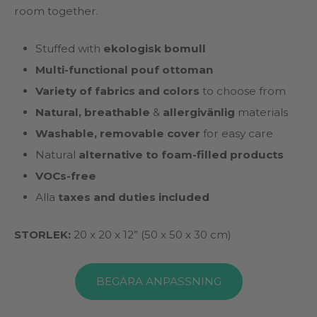
room together.
Stuffed with
ekologisk bomull
Multi-functional pouf ottoman
Variety of fabrics and colors
to choose from
Natural, breathable
&
allergivänlig
materials
Washable, removable cover
for easy care
Natural
alternative to foam-filled products
VOCs-free
Alla
taxes and duties included
STORLEK:
20 x 20 x 12” (50 x 50 x 30 cm)
BEGÄRA ANPASSNING