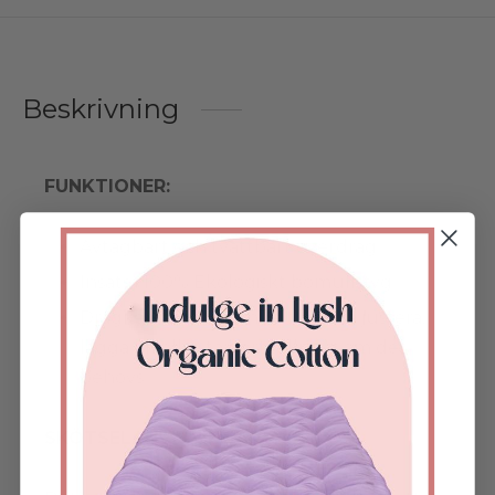
Beskrivning
FUNKTIONER:
Avtagbart och tvättbart överdrag.
Insats i 100% Ekologiskt bomullstyg.
Dragkedja för att enkelt kunna justera,
lägga till eller ta bort fyllning om det
behövs.
SKÖTSELANVISNINGAR