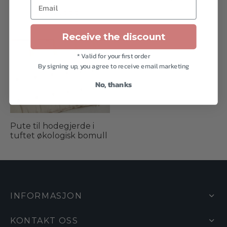
Email
produktsiden
produktsiden
Opprinnelig
Nåværende
US$
1,109
US$
887
pris
pris
Receive the discount
var:
er:
US$1,109.
US$887.
* Valid for your first order
By signing up, you agree to receive email marketing
No, thanks
Pute til hodegjerde i
tuftet økologisk bomull
INFORMASJON
KONTAKT OSS