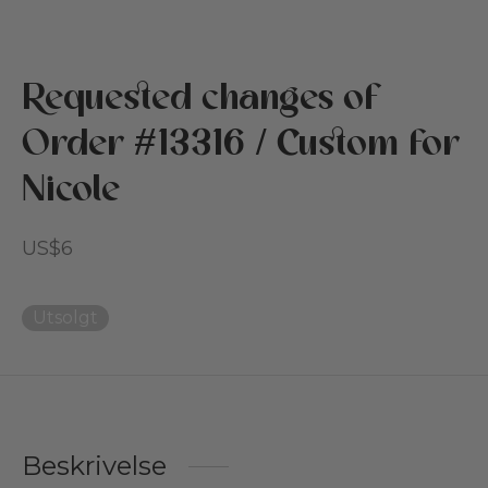
ige spørsmål
n og barnehage
Requested changes of
ingslinjer
reasjon
Order #13316 / Custom for
Cottoned
den
Nicole
er til kjæledyr
US$
6
fer og bomullsfyll
bud
Utsolgt
ekort
Beskrivelse