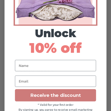
Vurdert
av 5
Vurdert
av 5
Vurdert
av 5
Det er ingen omtaler ennå.
Unlock
10% off
Skriv en omtale
Name
Relaterte produkter
Email
Dette
Receive the discount
produktet
har
* Valid for your first order
By signing up, you agree to receive email marketing