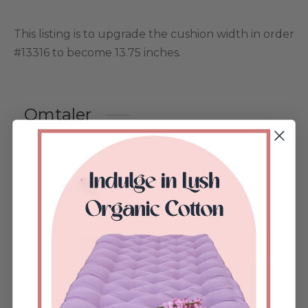
This listing is to upgrade the cushion width in order
#13316 to become 13.75 inches.
Omtaler
Customer reviews
0.00
Based on 0 review
Vurdert
av 5
Vurdert
av 5