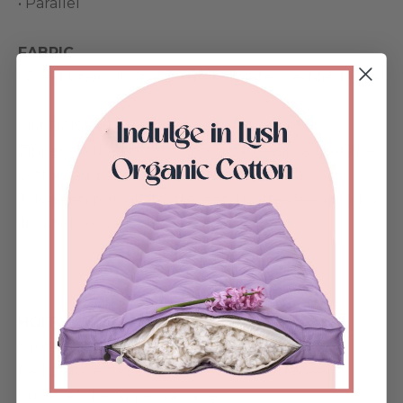
• Parallel
FABRIC
• Dyed Linen (100% Linen), (Oeko-tex certified) – 14
OMINAISUUDET
Zipper on the bottom so you can easily adjust the
cotton, add or remove cotton if necessary.
Jokaiseen puuvillatäytteiseen tuotteeseen sisältyy
ilmainen korjaussarja.
HOITO-OHJEET
Irrotettava päällinen on konepestävä
hellävaraisessa pesussa miedolla pesuaineella.
Sulje vetoketju pesua varten.