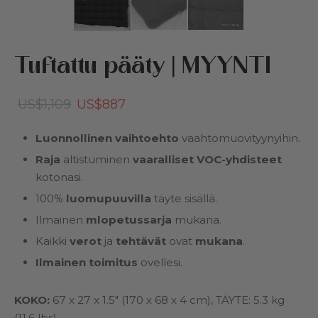
et & lastentarha
Tuftattu pääty | MYYNTI
iikat
stys
oja Cottonedista
den
Alkuperäinen
Nykyinen
US$
1,109
US$
887
hinta
hinta
mikkieläinten vuoteet
Luonnollinen vaihtoehto
vaahtomuovityynyihin.
oli:
on:
Raja
altistuminen
vaaralliset VOC-yhdisteet
US$1,109.
US$887.
aat & puuvillatäyte
kotonasi.
100%
luomupuuvilla
täyte sisällä.
oukset
Ilmainen
m
lopetussarja
mukana.
Kaikki
verot
ja
tehtävät
ovat
mukana
.
akortti
Ilmainen toimitus
ovellesi.
KOKO:
67 x 27 x 1.5″ (170 x 68 x 4 cm), TÄYTE: 5.3 kg
(11.6 lbs).