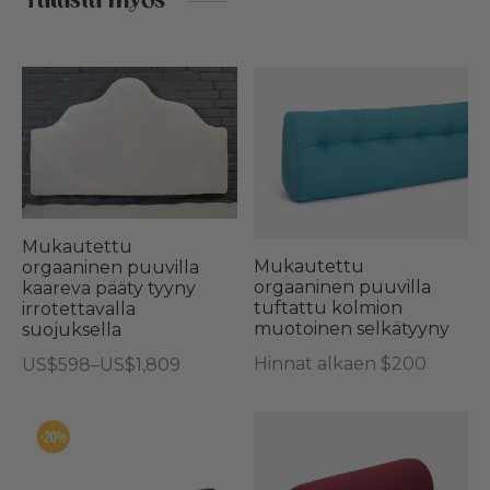
Tutustu myös
Tällä
tuotteella
on
useampi
muunnelma.
Voit
Mukautettu
tehdä
Mukautettu
orgaaninen puuvilla
orgaaninen puuvilla
kaareva pääty tyyny
valinnat
tuftattu kolmion
irrotettavalla
tuotteen
muotoinen selkätyyny
suojuksella
sivulla.
Hinnat alkaen $200
Hintaluokka:
US$
598
–
US$
1,809
US$598
Tällä
-
tuotteella
US$1,809
on
useampi