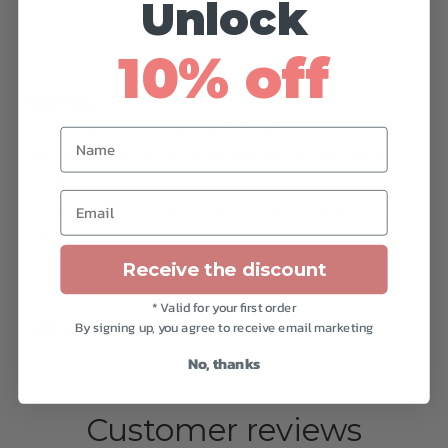
Unlock
10% off
TÄRKEÄÄ
* This listing is for one pillow only.
Name
* Puuvillatäytteiset tuotteet puristuvat jonkin
verran.
Email
* Käsintehty tuote, pieni poikkeama mitoissa on
mahdollinen.
Receive the discount
* Valid for your first order
Arviot
By signing up, you agree to receive email marketing
No, thanks
Customer reviews