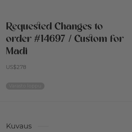
et & lastentarha
Requested Changes to
iikat
stys
order #14697 / Custom for
oja Cottonedista
den
Madi
mikkieläinten vuoteet
US$
278
aat & puuvillatäyte
oukset
Varasto loppu
akortti
Kuvaus