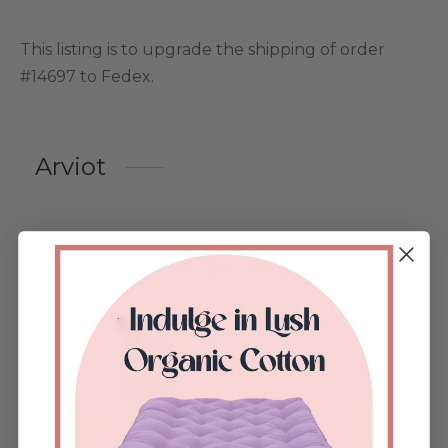
This listing is to upgrade the shipping of order
#14697 to Fedex.
Arviot
Customer reviews
0.00
Based on 0 review
Arvostelu tuotteesta:
/ 5
Arvostelu tuotteesta:
/ 5