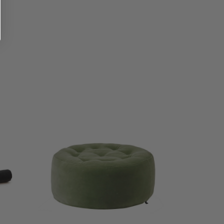
Tällä
tuotteella
on
useampi
muunnelma.