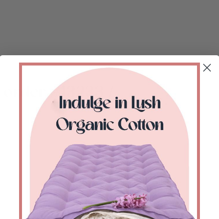
 order #13233 /
Varasto loppu