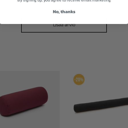
By signing up, you agree to receive email marketing
Tuotearvioita ei vielä ole.
No, thanks
Lisää arvio