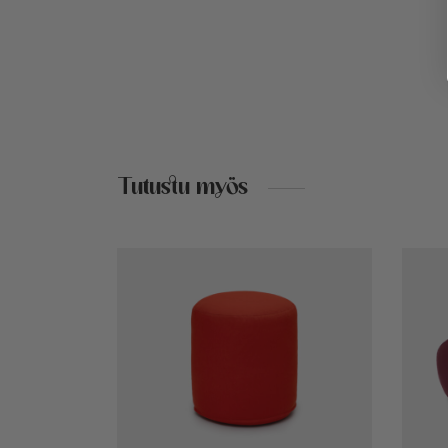
Tutustu myös
Tällä
tuotteella
on
useampi
muunnelma.