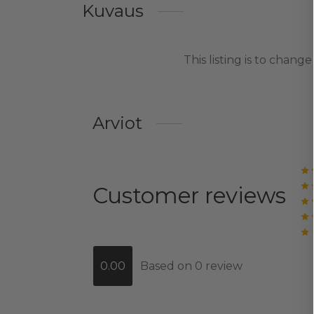
Kuvaus
This listing is to chan
Arviot
Customer reviews
0.00
Based on 0 review