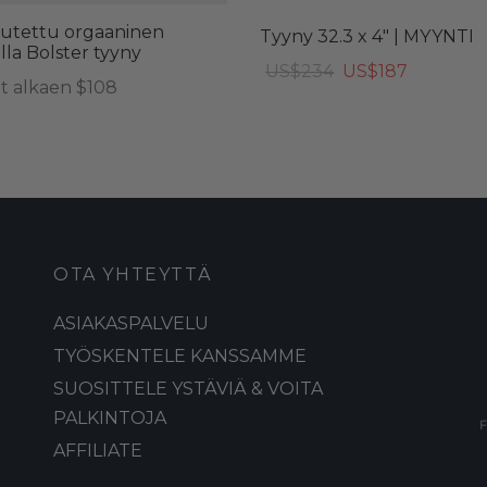
utettu orgaaninen
Tyyny 32.3 x 4″ | MYYNTI
lla Bolster tyyny
Alkuperäinen
Nykyinen
US$
234
US$
187
t alkaen $108
hinta
hinta
oli:
on:
US$234.
US$187.
OTA YHTEYTTÄ
ASIAKASPALVELU
TYÖSKENTELE KANSSAMME
SUOSITTELE YSTÄVIÄ & VOITA
PALKINTOJA
AFFILIATE