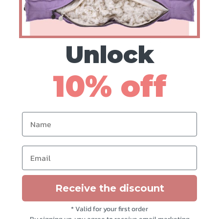
ge the fabric in order #13233 to become Max Cotton 061.
Unlock
10% off
Name
Arvostelu tuotteesta:
/ 5
Arvostelu tuotteesta:
/ 5
Arvostelu tuotteesta:
/ 5
Email
Arvostelu tuotteesta:
/ 5
Arvostelu tuotteesta:
/ 5
Receive the discount
* Valid for your first order