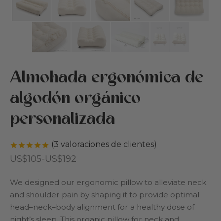
guntas frecuentes
s y guardería
ticas
reo
rca de Cottoned
den
Almohada ergonómica de
as para mascotas
algodón orgánico
personalizada
dos y relleno de algodón
tas
(
3
valoraciones de clientes)
Valorado con
de 5 en base a
3
valoraciones de cli
Rango
US$
105
-
US$
192
eta regalo
de
We designed our ergonomic pillow to alleviate neck
precios:
and shoulder pain by shaping it to provide optimal
desde
head–neck–body alignment for a healthy dose of
US$105
night’s sleep. This organic pillow for neck and