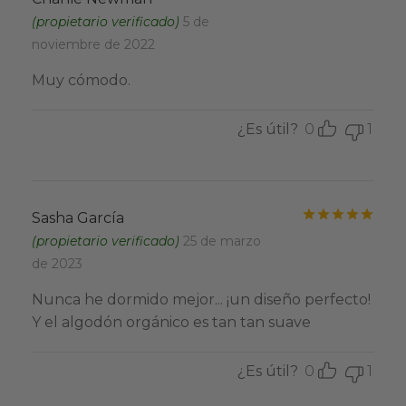
(propietario verificado)
5 de
noviembre de 2022
Muy cómodo.
¿Es útil?
0
1
Valo
Sasha García
(propietario verificado)
25 de marzo
de 2023
Nunca he dormido mejor... ¡un diseño perfecto!
Y el algodón orgánico es tan tan suave
¿Es útil?
0
1