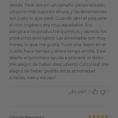
tienda. Pedí dos en un tamaño personalizado,
un poco más bajos en altura, y las dimensiones
son justo lo que pedí. Cuando abrí el paquete,
el olor orgánico era muy agradable. Soy
alérgica a los productos químicos y aprecio los
productos ecológicos. Las almohadas son muy
firmes, lo que me gusta. Tuve una lesión en el
cuello hace tiempo y ahora tengo artritis. Este
diseño ergonómico ayuda a prevenir el dolor.
¡Me alegro de haber descubierto Cottoned! ¡Me
alegro de haber pedido estas almohadas!
¡Gracias, Ivan y equipo!
¿Es útil?
0
1
Valo
Charlie Newman