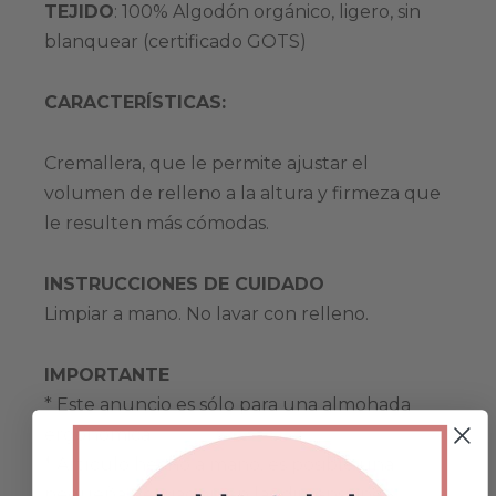
TEJIDO
: 100% Algodón orgánico, ligero, sin
blanquear (certificado GOTS)
CARACTERÍSTICAS:
Cremallera, que le permite ajustar el
volumen de relleno a la altura y firmeza que
le resulten más cómodas.
INSTRUCCIONES DE CUIDADO
Limpiar a mano. No lavar con relleno.
IMPORTANTE
* Este anuncio es sólo para una almohada
ergonómica.
* Artículo hecho a mano, es posible una
pequeña desviación en las dimensiones.