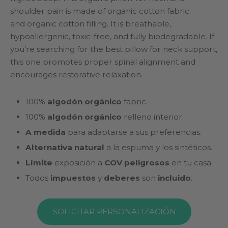
hasta
shoulder pain is made of organic cotton fabric
and organic cotton filling. It is breathable,
US$192
hypoallergenic, toxic-free, and fully biodegradable. If
you’re searching for the best pillow for neck support,
this one promotes proper spinal alignment and
encourages restorative relaxation.
100%
algodón orgánico
fabric.
100%
algodón orgánico
relleno interior.
A medida
para adaptarse a sus preferencias.
Alternativa natural
a la espuma y los sintéticos.
Límite
exposición a
COV peligrosos
en tu casa.
Todos
impuestos
y
deberes
son
incluido
.
SOLICITAR PERSONALIZACIÓN