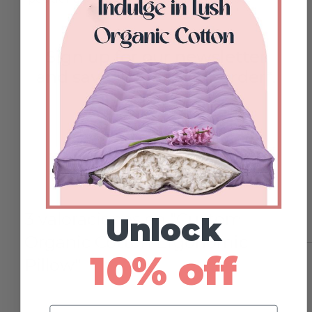
Sign up for our newsletter
and save 10% off your order*.
Subscribe
3 valoraciones en
Custom
Unlock
Organic Cotton Ergonomic
10% off
Pillow