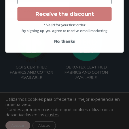
Receive the discount
* Valid for your first order
By signing up, you agree to receive email marketing
No, thanks
Utilizamos cookies para ofrecerte la mejor experiencia en
nuestra web.
Puedes aprender más sobre qué cookies utilizamos o
desactivarlas en los
ajustes
.
©
Algodón
2026. All rights reserved.
Aceptar
Ajustes