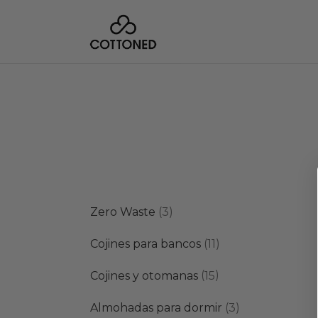
3
Zero Waste
3
productos
11
Cojines para bancos
11
productos
15
Cojines y otomanas
15
productos
3
Almohadas para dormir
3