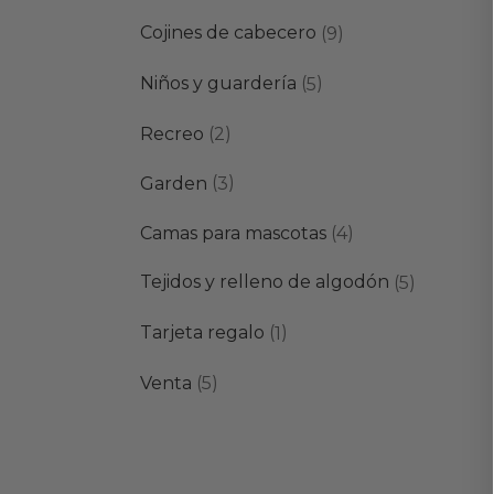
productos
9
Cojines de cabecero
9
productos
5
Niños y guardería
5
productos
2
Recreo
2
productos
3
Garden
3
productos
4
Camas para mascotas
4
productos
5
Tejidos y relleno de algodón
5
producto
1
Tarjeta regalo
1
producto
5
Venta
5
productos