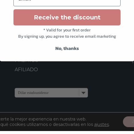
de
producto
Receive the discount
CONTACTO
* Valid for your first order
ATENCIÓN AL CLIENTE
By signing up, you agree to receive email marketing
TRABAJA CON NOSOTROS
No, thanks
RECOMIENDA A TUS AMIGOS Y GANA
PREMIOS
AFILIADO
Dólar estadounidense
certe la mejor experiencia en nuestra web.
ué cookies utilizamos o desactivarlas en los
ajustes
.