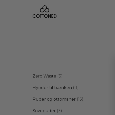
3
Zero Waste
3
varer
11
Hynder til bænken
11
varer
15
Puder og ottomaner
15
varer
3
Sovepuder
3