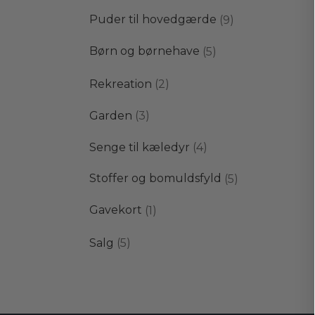
varer
9
Puder til hovedgærde
9
varer
5
Børn og børnehave
5
varer
2
Rekreation
2
varer
3
Garden
3
varer
4
Senge til kæledyr
4
varer
5
Stoffer og bomuldsfyld
5
varer
1
Gavekort
1
vare
5
Salg
5
varer