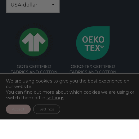
We are using cookies to give you the best experience on
our website.
You can find out more about which cookies we are using or
switch them off in
settings
.
Accept
Settings
©
Bomuld
2026. All rights reserved.