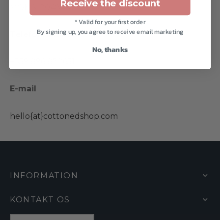
Receive the discount
MOMS: 204843110
* Valid for your first order
By signing up, you agree to receive email marketing
Telefonnummer
No, thanks
+359 896 870651
E-mail
hello{at}cottonedshop.com
INFORMATION
KONTAKT OS