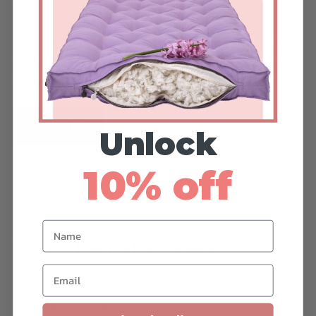
Jeg giver samtykke til, at Cottoned gemmer
mine indsendte oplysninger, så de kan svare på
min forespørgsel.
Unlock
10% off
Name
Kom i kontakt med os
Email
1000 Sofia, Bulgaria
blvd. Simeonovsko Shose 24