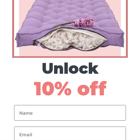
Papasan-pude i
Tuftede runde
økologisk bomuld
puder i økologisk
med tryk på
bomuld 3
Priser fra $373
Unlock
10% off
Name
Email