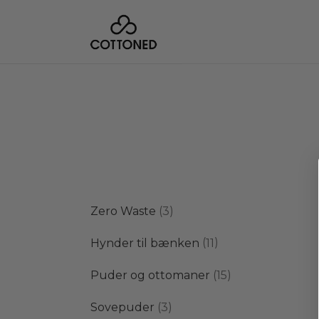
3
Zero Waste
3
varer
11
Hynder til bænken
11
varer
15
Puder og ottomaner
15
varer
3
Sovepuder
3