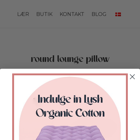
LÆR
BUTIK
KONTAKT
BLOG
round lounge pillow
Forside
/
Butik
/
Varer tagged “round lounge
pillow”