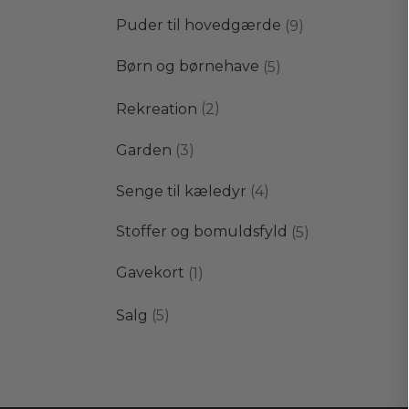
varer
9
Puder til hovedgærde
9
varer
5
Børn og børnehave
5
varer
2
Rekreation
2
varer
3
Garden
3
varer
4
Senge til kæledyr
4
varer
5
Stoffer og bomuldsfyld
5
varer
1
Gavekort
1
vare
5
Salg
5
varer