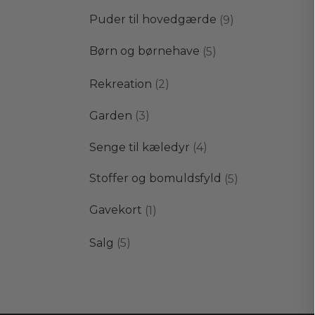
varer
9
Puder til hovedgærde
9
varer
5
Børn og børnehave
5
varer
2
Rekreation
2
varer
3
Garden
3
varer
4
Senge til kæledyr
4
varer
5
Stoffer og bomuldsfyld
5
varer
1
Gavekort
1
vare
5
Salg
5
varer