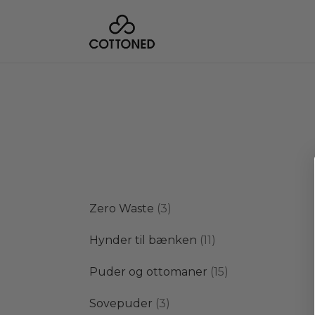
3
Zero Waste
3
varer
11
Hynder til bænken
11
varer
15
Puder og ottomaner
15
varer
3
Sovepuder
3