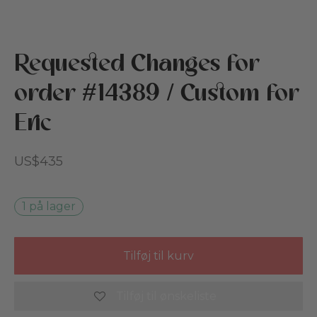
 stillede spørgsmål
n og børnehave
Requested Changes for
tikker
reation
order #14389 / Custom for
Cottoned
den
Eric
e til kæledyr
US$
435
fer og bomuldsfyld
bud
1 på lager
ekort
Tilføj til kurv
Tilføj til ønskeliste