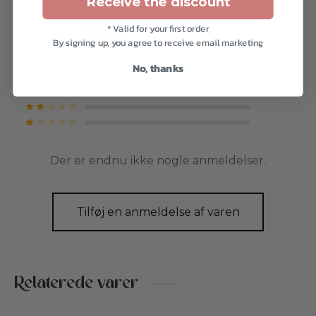
Receive the discount
0.00
Based on 0 review
* Valid for your first order
By signing up, you agree to receive email marketing
Vurderet
ud af 5
No, thanks
Vurderet
ud af 5
Vurderet
ud af 5
Vurderet
ud af 5
Vurderet
ud af 5
Der er endnu ikke nogle anmeldelser.
Tilføj en anmeldelse af varen
Relaterede varer