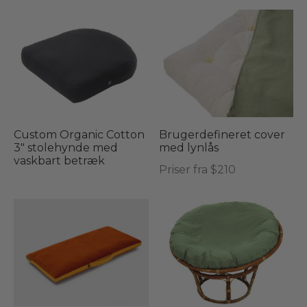
Custom Organic Cotton
Brugerdefineret cover
3″ stolehynde med
med lynlås
vaskbart betræk
Priser fra $210
Dette
vare
har
flere
varianter.
Mulighederne