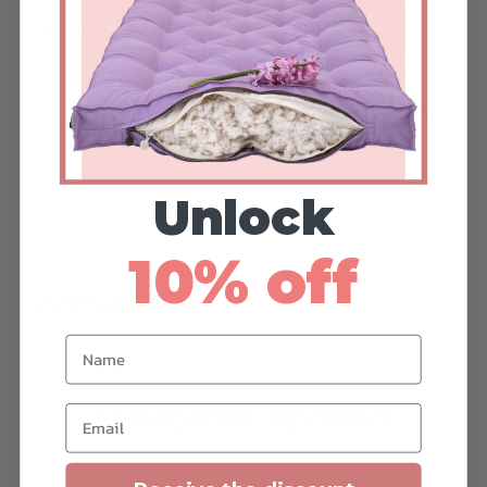
Cushion 4:
Size in order: 17.75 x 45 x 2” (45.1 x 114.3 x 5 cm) –
Dyed Linen fabric color 4
Updated Size: 18 x 45.375 x 2” (45.7 x 115.3 x 5 cm) –
Dyed Linen fabric color 4
Unlock
—————
10% off
Anmeldelser
Name
Customer reviews
Email