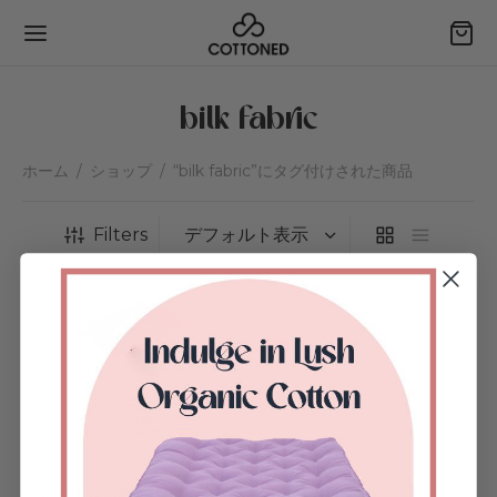
bilk fabric
ホーム
/
ショップ
/
“bilk fabric”にタグ付けされた商品
Back
Back
Back
Back
Filters
ーン
ョップ
ンタクト
ガニックコットン
チ・クッション
する
ドボードクッション
タムアイテムのリクエスト
ケア
ーピロー＆オットマン
紹介＆特典獲得
文の追跡
ィリエイトになる
生地の切れ端