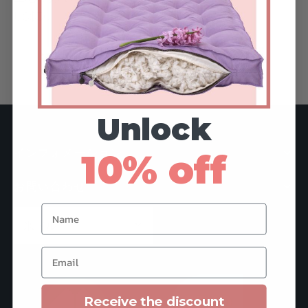
US$
36
ある質問
ズ＆ナーサリー
シー
リエーション
トンについて
den
Unlock
ト用ベッド
インフォメーション
10% off
と中綿
お問い合わせ
ァー
Name
トカード
Email
Receive the discount