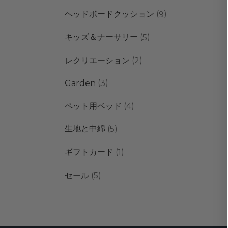
個
商
9
ヘッドボードクッション
9
の
品
個
商
5
キッズ＆ナーサリー
5
の
品
個
商
2
レクリエーション
2
の
品
個
商
3
Garden
3
の
品
個
商
4
ペット用ベッド
4
の
品
個
商
5
生地と中綿
5
の
品
個
商
1
ギフトカード
1
の
品
個
商
5
セール
5
の
品
個
商
の
品
商