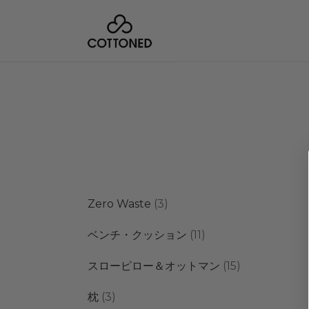
3
Zero Waste
3
個
11
ベンチ・クッション
11
の
個
商
15
スローピロー＆オットマン
15
の
品
個
商
3
枕
3
の
品