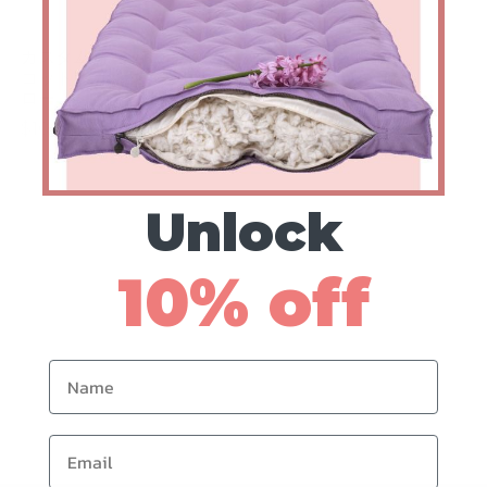
カスタム オーガニック
コットン ボルスターピ
ロー
$108からの価格
Unlock
10% off
Name
Email