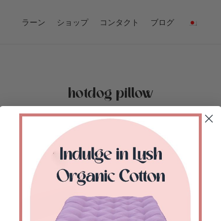
ラーン
ショップ
コンタクト
ブログ
hotdog pillow
ホーム
/
ショップ
/
“hotdog pillow”にタグ付けされた
商品