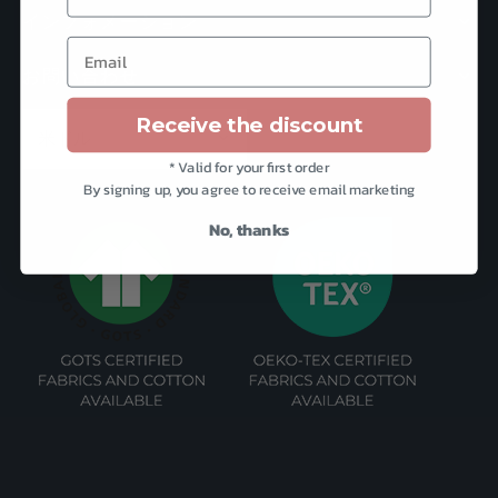
ー
–
品
インフォメーション
シ
US$1,982
に
Email
ョ
は
お問い合わせ
ン
複
が
Receive the discount
数
あ
の
* Valid for your first order
り
By signing up, you agree to receive email marketing
バ
ま
リ
No, thanks
す
エ
オ
ー
プ
シ
シ
ョ
ョ
ン
ン
が
は
あ
商
り
品
ま