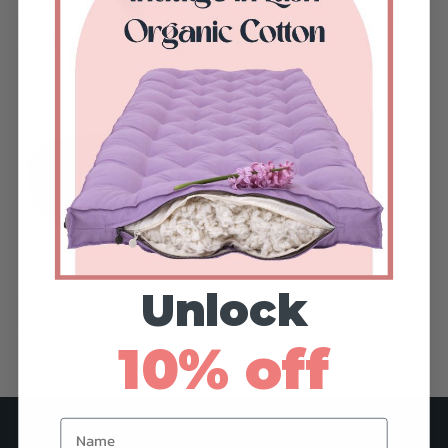
ットン・ペットベッド
ットン・ペット・クッショ
ン
$201からの価格
ある質問
ズ＆ナーサリー
$107からの価格
シー
リエーション
こ
トンについて
den
の
商
ト用ベッド
品
に
と中綿
は
複
カスタムオーガニックコッ
カスタム・オーガニックコ
ァー
Unlock
トンラウンドペットベッド
ットン・ケーブ・ペットベ
数
ッド
$203からの価格
トカード
の
10% off
価
US$
290
–
US$
1,982
バ
格
こ
リ
帯:
の
エ
Name
US$290
商