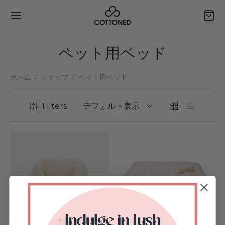
ペット用ベッド
ホーム
/
ショップ
/
ペット用ベッド
Back
Back
Back
Back
Filters
ーン
ョップ
ンタクト
ガニックコットン
チ・クッション
する
ドボードクッション
タムアイテムのリクエスト
ケア
ーピロー＆オットマン
紹介＆特典獲得
文の追跡
ィリエイトになる
カスタム・オーガニックコ
カスタム・オーガニックコ