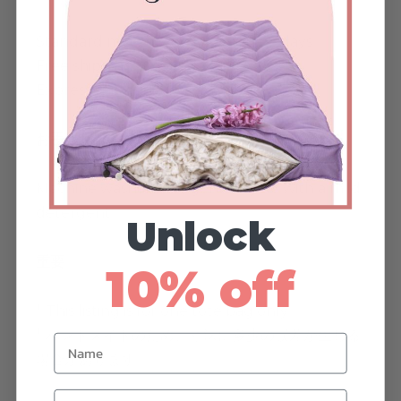
Standard make time: 7-8 business days
Free shipping time: 1-4 weeks
Express shipping time: 3-4 days
お手入れ方法
Machine washable at gentle cycle with a mild
detergent.
Unlock
重要
10% off
* This listing is for one tote bag only.
* ハンドメイドのため、寸法に多少の誤差が生じる
Name
場合があります。
Email