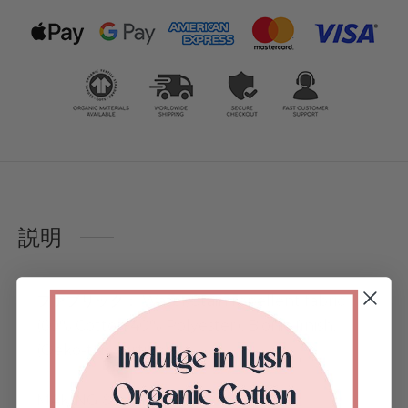
説明
ファブリック：
Water/Stain repellent fabric
(60% Cotton/40% Polyester), Bionic finish,
(Oeko-tex certified)
MAKING & SHIPPING: