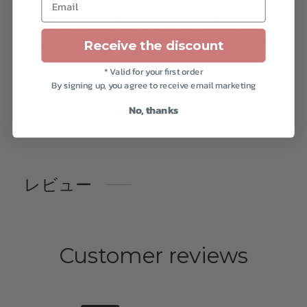
Sign up for our newsletter
and save 10% off your order*.
Receive the discount
* Valid for your first order
Subscribe
By signing up, you agree to receive email marketing
No, thanks
レビュー
Customer reviews