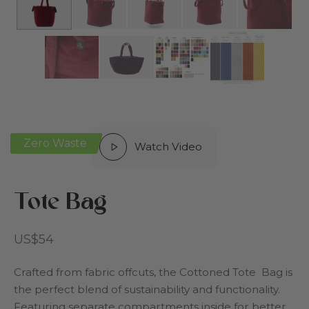
ある質問
ズ＆ナーサリー
シー
リエーション
トンについて
den
ト用ベッド
Zero Waste
Watch Video
と中綿
Tote Bag
ァー
トカード
US$
54
Crafted from fabric offcuts, the Cottoned Tote Bag is
the perfect blend of sustainability and functionality.
Featuring separate compartments inside for better