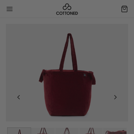
Back
Back
Back
Back
ーン
ョップ
ンタクト
ガニックコットン
チ・クッション
する
ドボードクッション
タムアイテムのリクエスト
ケア
ーピロー＆オットマン
紹介＆特典獲得
文の追跡
ィリエイトになる