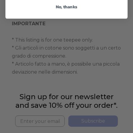
No, thanks
Chiudere la cerniera per il lavaggio.
IMPORTANTE
* This listing is for one teepee only.
* Gli articoli in cotone sono soggetti a un certo
grado di compressione.
* Articolo fatto a mano, è possibile una piccola
deviazione nelle dimensioni.
Sign up for our newsletter
and save 10% off your order*.
Subscribe