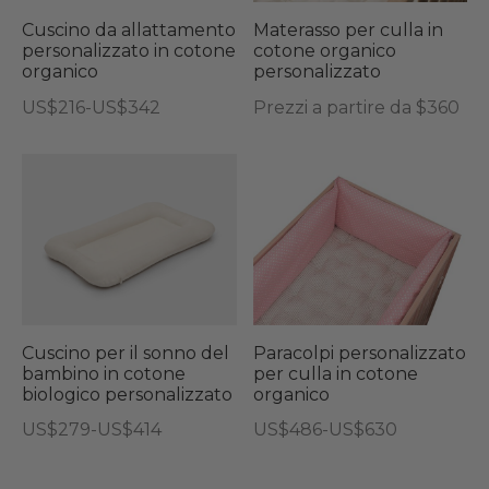
Le
opzioni
Cuscino da allattamento
Materasso per culla in
personalizzato in cotone
cotone organico
possono
organico
personalizzato
essere
Fascia
US$
216
-
US$
342
Prezzi a partire da $360
scelte
di
Questo
nella
prezzo:
prodotto
Questo
Que
pagina
da
ha
prodotto
pro
del
US$216
più
ha
ha
prodotto
a
varianti.
più
più
US$342
Le
varianti.
vari
opzioni
Le
Le
possono
opzioni
opz
Cuscino per il sonno del
Paracolpi personalizzato
essere
bambino in cotone
per culla in cotone
possono
pos
biologico personalizzato
organico
scelte
essere
ess
Fascia
Fascia
nella
US$
279
-
US$
414
US$
486
-
US$
630
scelte
sce
di
di
Questo
Questo
pagina
nella
nel
prezzo:
prezzo:
prodotto
prodotto
del