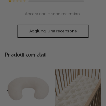
Valutato
su 5
Ancora non ci sono recensioni.
Aggiungi una recensione
Prodotti correlati
Questo
prodotto
ha
più
varianti.