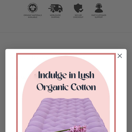
Descrizione
CARATTERISTICHE:
Window from natural mulberry silk mesh.
Removable bamboo sticks.
Inner pocket.
Easy 30-second assembly.
Rivestimento esterno rimovibile e lavabile.