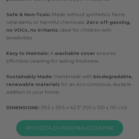
Safe & Non-Toxic:
Made without synthetics, flame
retardants, or harmful chemicals.
Zero off-gassing,
no VOCs, no irritants
, ideal for children with
sensitivities.
Easy to Maintain:
A
washable cover
ensures
effortless cleaning for lasting freshness.
Sustainably Made:
Handmade with
biodegradable,
renewable materials
for an eco-conscious, durable
addition to your home.
DIMENSIONE:
39.5 x 39.5 x 43.3″ (100 x 100 x 110 cm)
RICHIESTA DI PERSONALIZZAZIONE