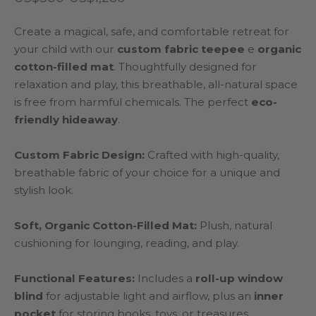
di
Create a magical, safe, and comfortable retreat for
prezzo:
your child with our
custom fabric teepee
e
organic
da
cotton-filled mat
. Thoughtfully designed for
US$300
relaxation and play, this breathable, all-natural space
a
is free from harmful chemicals. The perfect
eco-
friendly hideaway
.
US$1,286
Custom Fabric Design:
Crafted with high-quality,
breathable fabric of your choice for a unique and
stylish look.
Soft, Organic Cotton-Filled Mat:
Plush, natural
cushioning for lounging, reading, and play.
Functional Features:
Includes a
roll-up window
blind
for adjustable light and airflow, plus an
inner
pocket
for storing books, toys, or treasures.