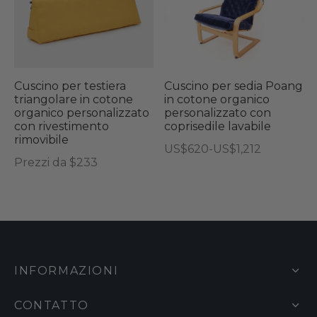
a
varianti.
ha
prodotto
US$484
Le
più
opzioni
vari
possono
Le
essere
opz
Cuscino per testiera
Cuscino per sedia Poang
triangolare in cotone
in cotone organico
scelte
pos
organico personalizzato
personalizzato con
nella
ess
con rivestimento
coprisedile lavabile
rimovibile
pagina
sce
Fascia
US$
620
-
US$
1,212
del
nel
Prezzi da $233
di
Questo
prodotto
pag
prezzo:
prodotto
del
da
ha
US$620
pro
più
a
varianti.
US$1,212
Le
INFORMAZIONI
opzioni
possono
CONTATTO