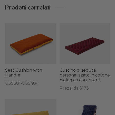
Prodotti correlati
Questo
prodotto
ha
più
varianti.
Le
opzioni
Seat Cushion with
Cuscino di seduta
Handle
personalizzato in cotone
possono
biologico con inserti
Fascia
US$
381
-
US$
484
essere
Prezzi da $173
di
Questo
scelte
prezzo:
prodotto
nella
da
ha
Que
pagina
US$381
più
pro
del