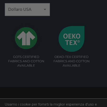
essere
scelte
nella
pagina
del
prodotto
©
Cotonato
2026. All rights reserved.
Usiamo i cookie per fornirti la miglior esperienza d'uso e