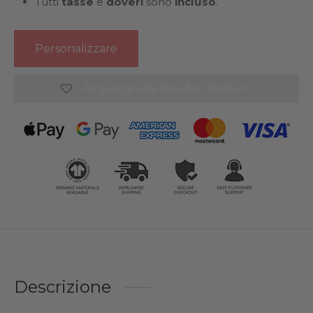
Tutti
tasse
e
doveri
sono
incluso
.
Personalizzare
Aggiungi alla lista dei desideri
Descrizione