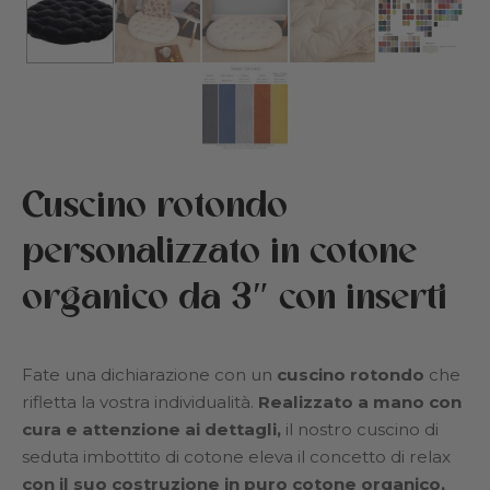
ande frequenti
bini e camerette
tiche
eazione
rmazioni su Cottoned
den
Cuscino rotondo
i per animali domestici
personalizzato in cotone
uti e imbottiture in cotone
organico da 3″ con inserti
rte
a regalo
Fate una dichiarazione con un
cuscino rotondo
che
rifletta la vostra individualità.
Realizzato a mano con
cura e attenzione ai dettagli,
il nostro cuscino di
seduta imbottito di cotone eleva il concetto di relax
con il suo
costruzione in puro cotone organico
,