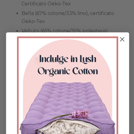
Certificato Oeko-Tex
Bella (67% cotone/33% lino), certificato
Oeko-Tex
Velluto (65% cotone/35% poliestere),
certificato Oeko-Tex
Tessuto idrorepellente/macchia (cotone
60%/poliestere 60%)
Dyed Linen (100% Linen), Oeko-tex
Certified
100% Organic Cotton, heavyweight,
unbleached (GOTS certified)
ISTRUZIONI PER LA CURA