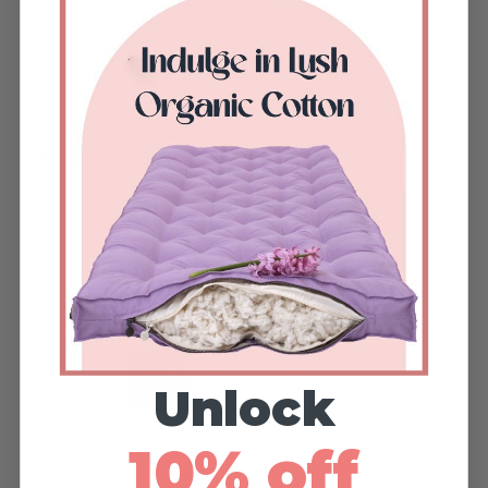
————————-
Recensioni
Customer reviews
0.00
Based on 0 review
Unlock
Valutato
su 5
10% off
Valutato
su 5
Valutato
su 5