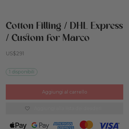
ande frequenti
bini e camerette
Cotton Filling / DHL Express
tiche
eazione
/ Custom for Marco
rmazioni su Cottoned
den
US$
291
i per animali domestici
uti e imbottiture in cotone
1 disponibili
rte
Aggiungi al carrello
a regalo
Aggiungi alla lista dei desideri