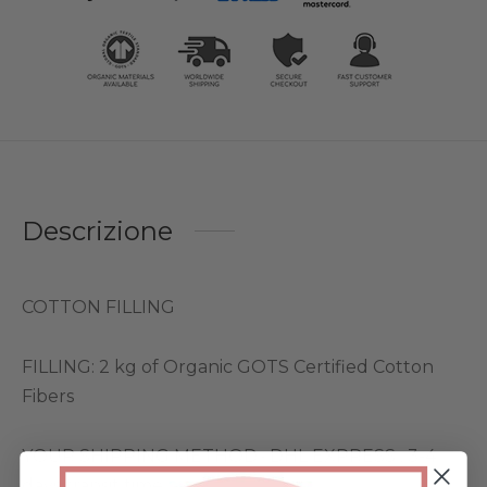
Descrizione
COTTON FILLING
FILLING: 2 kg of Organic GOTS Certified Cotton
Fibers
YOUR SHIPPING METHOD:• DHL EXPRESS , 3-4
days transit time