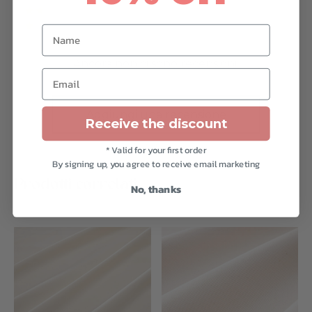
Valutato
su 5
Valutato
su 5
Name
Ancora non ci sono recensioni.
Email
Aggiungi una recensione
Receive the discount
* Valid for your first order
By signing up, you agree to receive email marketing
Prodotti correlati
No, thanks
Questo
Que
prodotto
pro
ha
ha
più
più