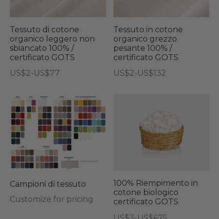
varianti.
vari
Le
Le
opzioni
opz
Tessuto di cotone
Tessuto in cotone
organico leggero non
organico grezzo
possono
pos
sbiancato 100% /
pesante 100% /
essere
ess
certificato GOTS
certificato GOTS
scelte
sce
Fascia
Fascia
US$
2
-
US$
77
US$
2
-
US$
132
nella
nel
di
di
Questo
Questo
pagina
pag
prezzo:
prezzo:
prodotto
prodotto
Que
del
del
da
da
ha
ha
pro
US$2
US$2
prodotto
pro
più
più
ha
a
a
varianti.
varianti.
più
US$77
US$132
Le
Le
vari
opzioni
opzioni
Le
possono
possono
opz
100% Riempimento in
Campioni di tessuto
essere
essere
cotone biologico
pos
Customize for pricing
certificato GOTS
scelte
scelte
ess
Fascia
nella
nella
US$
3
-
US$
675