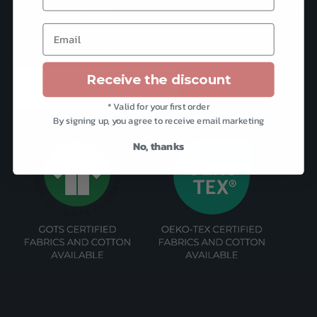
pag
à
plusieurs
INFORMATION
du
US$1,982
variations.
Email
pro
Les
CONTACTEZ-NOUS
options
Receive the discount
peuvent
être
* Valid for your first order
By signing up, you agree to receive email marketing
choisies
sur
No, thanks
la
page
du
produit