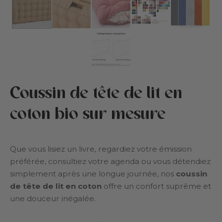
nts et crèches
tiques
rs
ropos de Cottoned
den
Coussin de tête de lit en
 pour animaux
coton bio sur mesure
us et rembourrage en coton
es
Que vous lisiez un livre, regardiez votre émission
préférée, consultiez votre agenda ou vous détendiez
te cadeau
simplement après une longue journée, nos
coussin
de tête de lit en coton
offre un confort suprême et
une douceur inégalée.