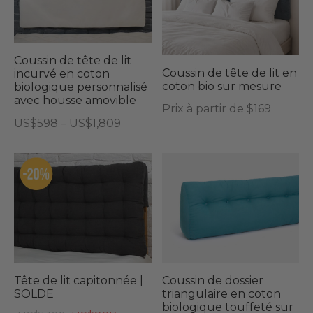
plusieurs
variations.
Les
Coussin de tête de lit
options
Coussin de tête de lit en
incurvé en coton
coton bio sur mesure
biologique personnalisé
peuvent
avec housse amovible
Prix à partir de $169
être
Plage
US$
598
–
US$
1,809
choisies
de
Ce
sur
prix :
produit
la
US$598
a
page
à
plusieurs
du
US$1,809
variations.
produit
Les
options
peuvent
Tête de lit capitonnée |
Coussin de dossier
être
SOLDE
triangulaire en coton
biologique touffeté sur
choisies