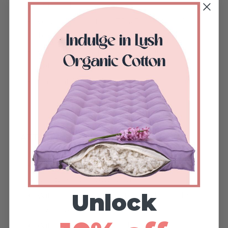
Certified
Velvet (65% cotton/35% Polyester), Oeko-
Tex Certified
Water/ Stain repellent fabric (60%
Cotton/40% Polyester)
Lin teint (100% Linen), certifié Oeko-Tex
ATTACHMENT OPTIONS:
With a Back pocket – slips over the
headboard of your bed
Unlock
With Ties – along the top of the cushion
(every 6″-8″)
With Rod – hidden in the upper back