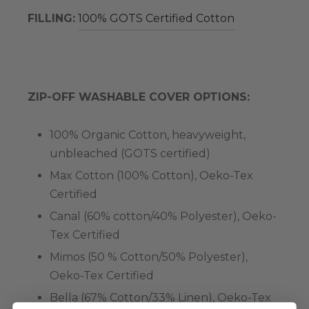
FILLING:
100% GOTS Certified Cotton
ZIP-OFF WASHABLE COVER OPTIONS:
100% Organic Cotton, heavyweight,
unbleached (GOTS certified)
Max Cotton (100% Cotton), Oeko-Tex
Certified
Canal (60% cotton/40% Polyester), Oeko-
Tex Certified
Mimos (50 % Cotton/50% Polyester),
Oeko-Tex Certified
Bella (67% Cotton/33% Linen), Oeko-Tex