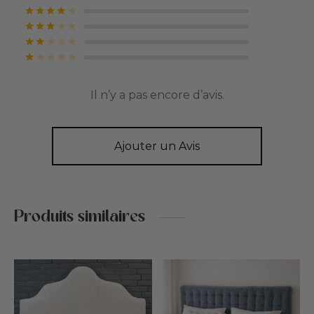
Note
sur 5
Note
sur 5
Note
sur 5
Note
sur 5
Il n’y a pas encore d’avis.
Ajouter un Avis
Produits similaires
Ce
produit
a