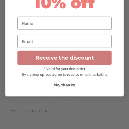
10% off
edge (we provide the rod)
Name
Email
EDGE OPTIONS
:
mini piped edges
Receive the discount
non-piped edges
* Valid for your first order
By signing up, you agree to receive email marketing
No, thanks
INSTRUCTIONS D'ENTRETIEN
Spot clean only.