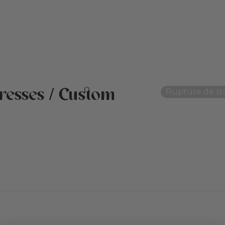
tresses / Custom
Rupture de st
otation client