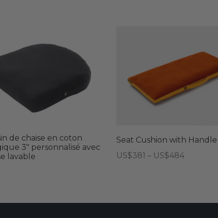
in de chaise en coton
Seat Cushion with Handle
gique 3″ personnalisé avec
Plage
US$
381
–
US$
484
e lavable
de
Ce
prix :
produit
US$381
a
à
plusieurs
US$484