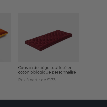
Ce
produit
a
plusieurs
variations.
Les
Coussin de siège touffeté en
options
coton biologique personnalisé
peuvent
Prix à partir de $173
être
choisies
sur
la
page