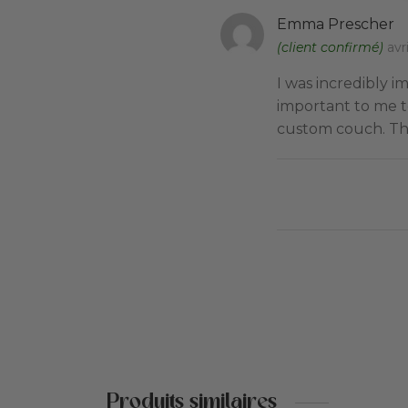
Emma Prescher
(client confirmé)
avr
I was incredibly i
important to me t
custom couch. The 
Produits similaires