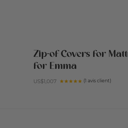
Zip-of Covers for Mat
for Emma
(
1
avis client)
US$
1,007
Noté
sur 5 basé sur
1
n