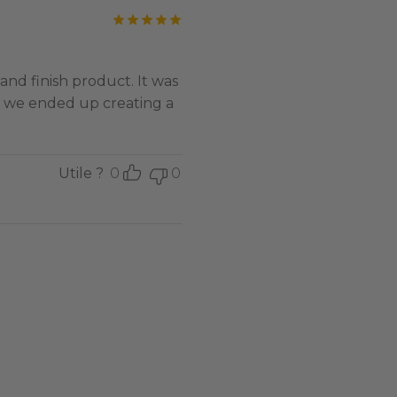
Note
sur 5
and finish product. It was
d we ended up creating a
Utile ?
0
0