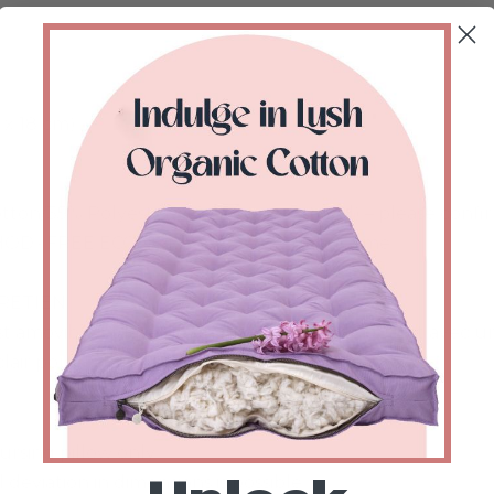
5 x 18 cm)
tton/35% Polyester), (Oeko-tex certified) – please confi
:• FREE ECONOMY, 1-4 weeks transit time
RETIEN
st amovible et lavable en machine à cycle délicat avec 
air pour le lavage.
nursing pillow only.
deviation in dimensions is possible.