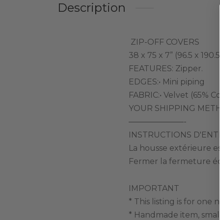
Description
ZIP-OFF COVERS
38 x 75 x 7” (96.5 x 190.
FEATURES: Zipper.
EDGES:• Mini piping
FABRIC:• Velvet (65% Co
YOUR SHIPPING METHOD
———————-
INSTRUCTIONS D'ENT
La housse extérieure e
Fermer la fermeture écl
IMPORTANT
* This listing is for one 
* Handmade item, small 