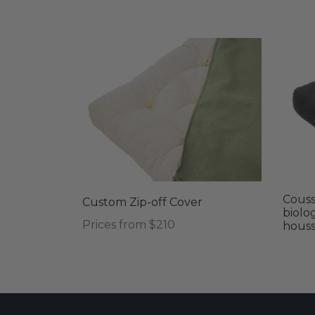
Couss
Custom Zip-off Cover
biolo
Prices from $210
houss