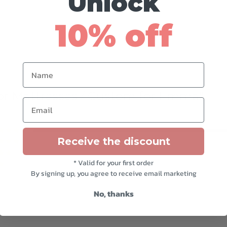
Unlock
10% off
e!
Name
for Mattresses / Custom for Emma
Email
Note
sur 5
Receive the discount
Note
sur 5
Note
sur 5
* Valid for your first order
Note
sur 5
By signing up, you agree to receive email marketing
Note
sur 5
No, thanks