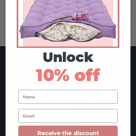
カスタム オーガニックコッ
トン ボルスターピロー
ある質問
ズ＆ナーサリー
$108からの価格
シー
リエーション
トンについて
den
Unlock
ト用ベッド
インフォメーション
10% off
と中綿
お問い合わせ
ァー
Name
トカード
Email
Receive the discount