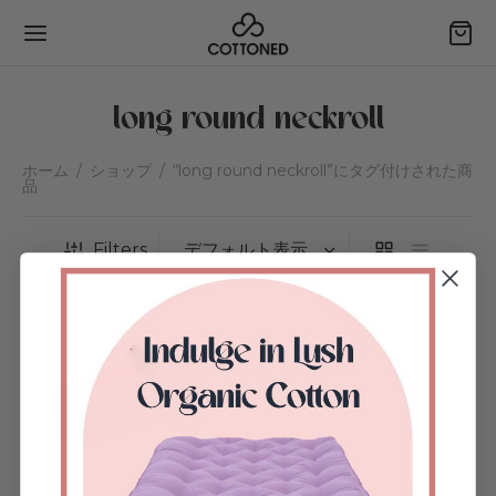
long round neckroll
ホーム
/
ショップ
/
“long round neckroll”にタグ付けされた商
品
Back
Back
Back
Back
Filters
ーン
ョップ
ンタクト
ガニックコットン
チ・クッション
する
ドボードクッション
タムアイテムのリクエスト
ケア
ーピロー＆オットマン
紹介＆特典獲得
文の追跡
ィリエイトになる